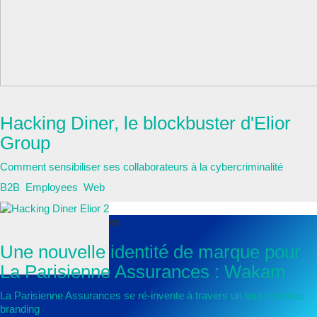
Elior Group
Hacking Diner, le blockbuster d'Elior
Group
Comment sensibiliser ses collaborateurs à la cybercriminalité
B2B
,
Employees
,
Web
La Parisienne Assurances
Une nouvelle identité de marque pour
La Parisienne Assurances : Wakam
La Parisienne Assurances se ré-invente à travers un tout nouveau
branding