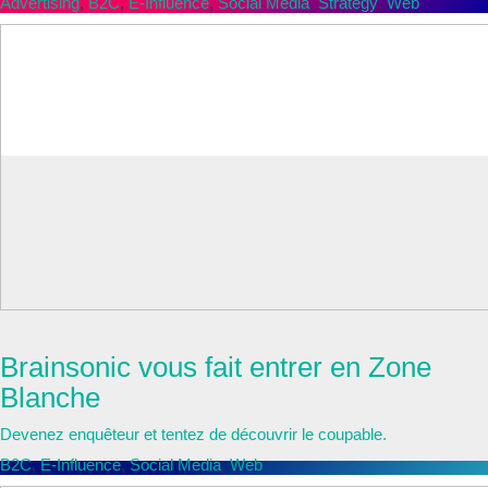
Advertising
,
B2C
,
E-Influence
,
Social Media
,
Strategy
,
Web
Mediawan Production
Brainsonic vous fait entrer en Zone
Blanche
Devenez enquêteur et tentez de découvrir le coupable.
B2C
,
E-Influence
,
Social Media
,
Web