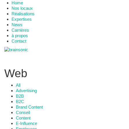
Home
Nos locaux
Réalisations
Expertises
News
Carrières
à propos
Contact
Web
All
Advertising
B2B
B2C
Brand Content
Conseil
Content
E-Influence
Employees