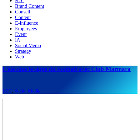
B2C
Brand Content
Conseil
Content
E-Influence
Employees
Event
IA
Social Media
Strategy
Web
L’été sous le signe du football avec Club Marmara
B2C
,
Social Media