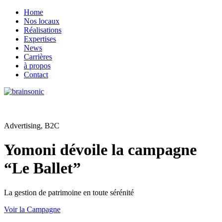
Home
Nos locaux
Réalisations
Expertises
News
Carrières
à propos
Contact
Advertising, B2C
Yomoni dévoile la campagne
“Le Ballet”
La gestion de patrimoine en toute sérénité
Voir la Campagne