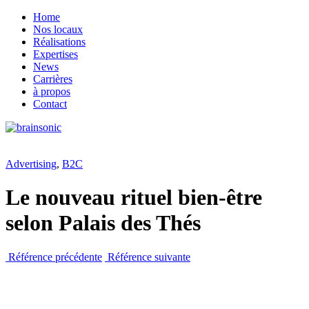
Home
Nos locaux
Réalisations
Expertises
News
Carrières
à propos
Contact
Advertising
,
B2C
Le nouveau rituel bien-être
selon Palais des Thés
Référence précédente
Référence suivante