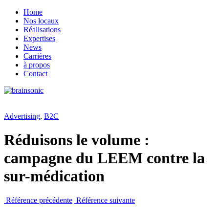
Home
Nos locaux
Réalisations
Expertises
News
Carrières
à propos
Contact
Advertising
,
B2C
Réduisons le volume :
campagne du LEEM contre la
sur-médication
Référence précédente
Référence suivante