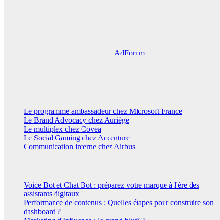
barrières techniques, place du jugement humain : derrière l’effet
waouh, une transformation plus profonde est en train de s’opérer.
Et si la vraie valeur n’était plus dans l’exécution, mais dans la
capacité à choisir, orienter et donner du sens ?
Retrouvez l’interview complète sur
AdForum
.
Évènements
Paroles de clients
Le programme ambassadeur chez Microsoft France
Le Brand Advocacy chez Auriège
Le multiplex chez Covea
Le Social Gaming chez Accenture
Communication interne chez Airbus
Paroles d'experts
Voice Bot et Chat Bot : préparez votre marque à l'ère des
assistants digitaux
Performance de contenus : Quelles étapes pour construire son
dashboard ?